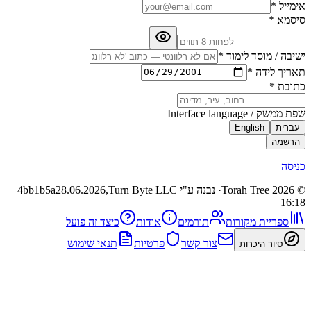
מוסד לימוד
*
ידה
*
Interface 
English
· נבנה ע"י Turn Byte LLC
28.06.2026,
4bb1b5a
ית מקורות
תורמים
אודות
כיצד זה פועל
צור קשר
פרטיות
תנאי שימוש
 היכרות