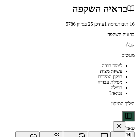
איה השקפה
גרסה
1
עודכן
25 בסיוון 5786
שקפה
מוד תורה
יות מצות
קון המידות
ילת עבודה
ילה
ואה?
קון