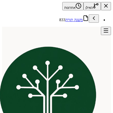
האילן
אחרונות
משנה תורה
833