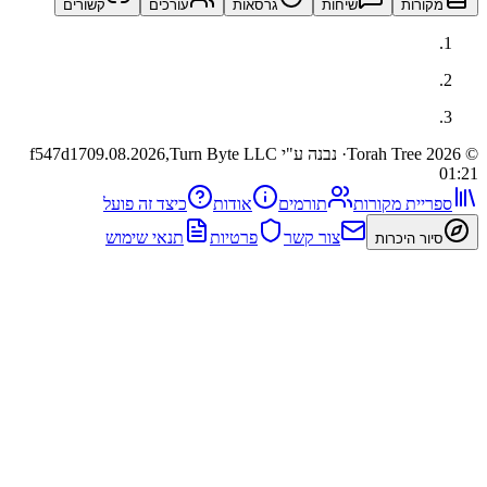
ות
שיחות
גרסאות
עורכים
קשורים
· נבנה ע"י Turn Byte LLC
09.08.2026,
f547d17
ית מקורות
תורמים
אודות
כיצד זה פועל
צור קשר
פרטיות
תנאי שימוש
 היכרות