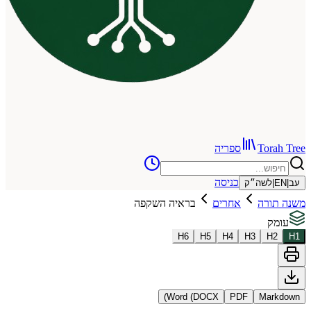
To
ספריה
כניסה
שה״ק
רה
אחרים
בראיה השקפה
H
6
H
5
H
4
H
3
Word (DOCX)
PDF
Ma