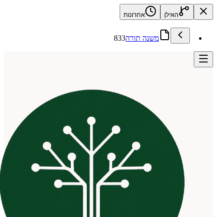
האילן
אחרונות
משנה תורה
833