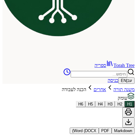
To
ספריה
כניסה
רה
אחרים
הכנה לעבודה
H
6
H
5
H
4
H
3
Word (DOCX)
PDF
Ma