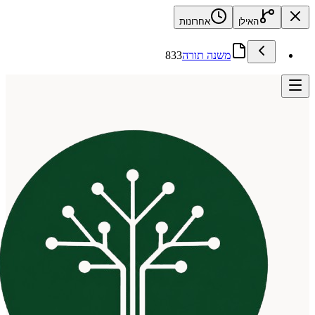
האילן
אחרונות
משנה תורה
833