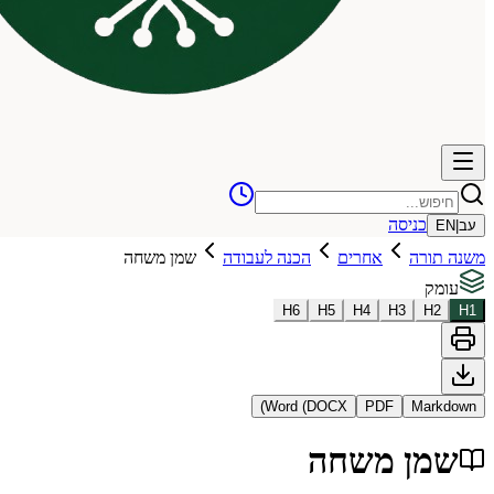
כניסה
עב
|
EN
משנה תורה
אחרים
הכנה לעבודה
שמן משחה
עומק
H
6
H
5
H
4
H
3
H
2
H
1
Word (DOCX)
PDF
Markdown
שמן משחה