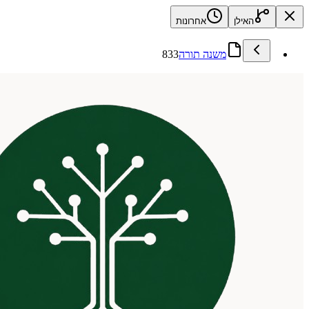
האילן
אחרונות
משנה תורה
833