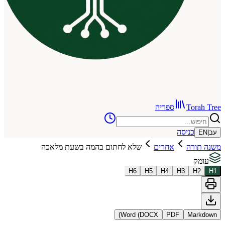
To
ספריה
כניסה
רה
אחרים
שלא לחתום בהמה בשעת מלאכה
H
6
H
5
H
4
H
3
Word (DOCX)
PDF
Ma