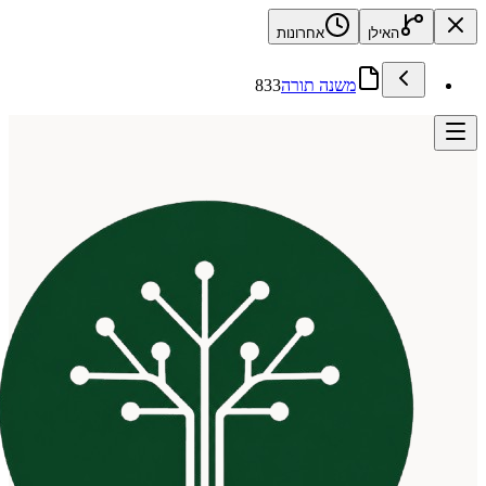
האילן
אחרונות
משנה תורה
833