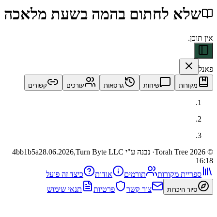
א לחתום בהמה בשעת מלאכה
ות
שיחות
גרסאות
עורכים
קשורים
· נבנה ע"י Turn Byte LLC
28.06.2026,
4bb1b5a
ית מקורות
תורמים
אודות
כיצד זה פועל
צור קשר
פרטיות
תנאי שימוש
 היכרות