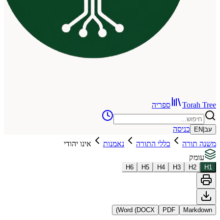
To
ספריה
כניסה
רה
כללי התורה
נאמנות
אינו יהודי
H
6
H
5
H
4
H
3
Word (DOCX)
PDF
Ma