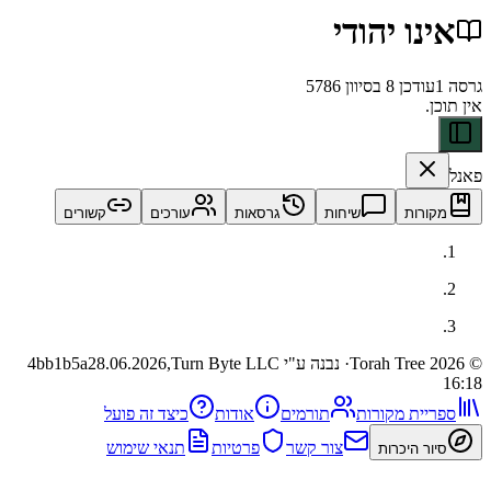
ו יהודי
דכן
8 בסיוון 5786
ות
שיחות
גרסאות
עורכים
קשורים
· נבנה ע"י Turn Byte LLC
28.06.2026,
4bb1b5a
ית מקורות
תורמים
אודות
כיצד זה פועל
צור קשר
פרטיות
תנאי שימוש
 היכרות