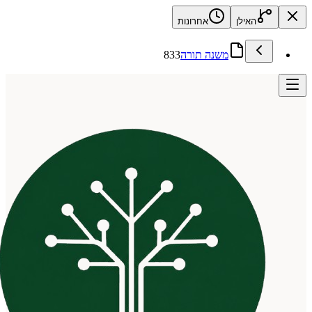
האילן
אחרונות
משנה תורה
833