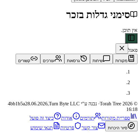
ני גדלות בזכר
ות
שיחות
גרסאות
עורכים
קשורים
· נבנה ע"י Turn Byte LLC
28.06.2026,
4bb1b5a
ית מקורות
תורמים
אודות
כיצד זה פועל
צור קשר
פרטיות
תנאי שימוש
 היכרות