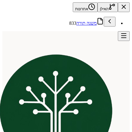
האילן
אחרונות
משנה תורה
833