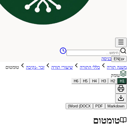
כניסה
עב
|
EN
משנה תורה
כללי התורה
שיעורי תורה
זכר -נקיבה
טומטום
עומק
H
6
H
5
H
4
H
3
H
2
H
1
Word (DOCX)
PDF
Markdown
טומטום