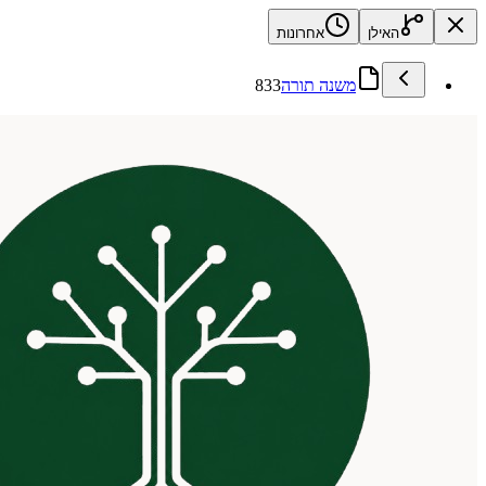
האילן
אחרונות
משנה תורה
833