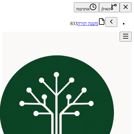
האילן
אחרונות
משנה תורה
833