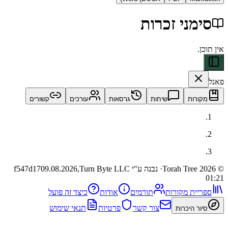
ני זכרות
ות
שיחות
גרסאות
עורכים
קשורים
· נבנה ע"י Turn Byte LLC
09.08.2026,
f547d17
ית מקורות
תורמים
אודות
כיצד זה פועל
צור קשר
פרטיות
תנאי שימוש
 היכרות