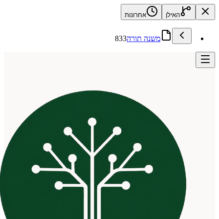
האילן
אחרונות
משנה תורה
833