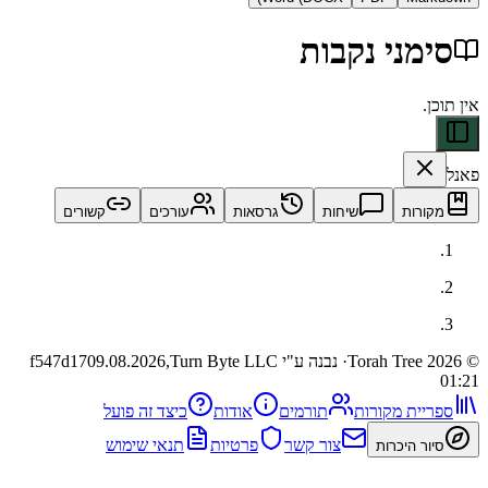
ני נקבות
ות
שיחות
גרסאות
עורכים
קשורים
· נבנה ע"י Turn Byte LLC
09.08.2026,
f547d17
ית מקורות
תורמים
אודות
כיצד זה פועל
צור קשר
פרטיות
תנאי שימוש
 היכרות