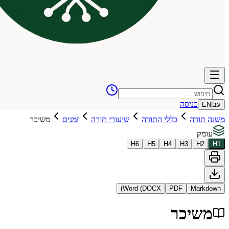
כניסה
עב
|
EN
משנה תורה
כללי התורה
שיעורי תורה
זמנים
משיכר
עומק
H
6
H
5
H
4
H
3
H
2
H
1
Word (DOCX)
PDF
Markdown
משיכר