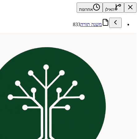
האילן
אחרונות
משנה תורה
833