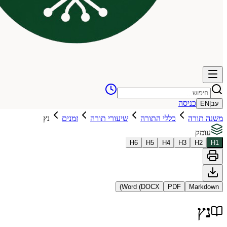
כניסה
עב
|
EN
משנה תורה
כללי התורה
שיעורי תורה
זמנים
נץ
עומק
H
6
H
5
H
4
H
3
H
2
H
1
Word (DOCX)
PDF
Markdown
נץ