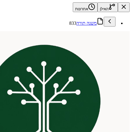
האילן
אחרונות
משנה תורה
833