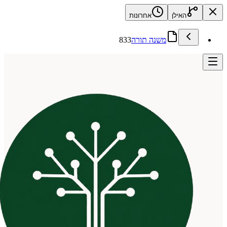
האילן
אחרונות
משנה תורה
833