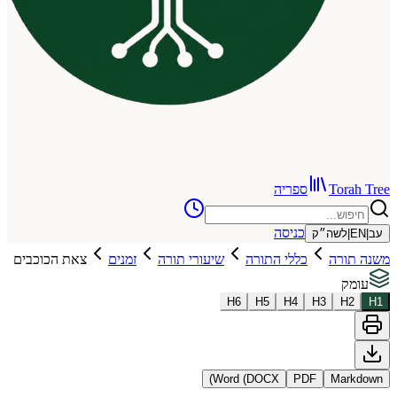
To
ספריה
כניסה
שה״ק
רה
כללי התורה
שיעורי תורה
זמנים
צאת הכוכבים
H
6
H
5
H
4
H
3
Word (DOCX)
PDF
Ma