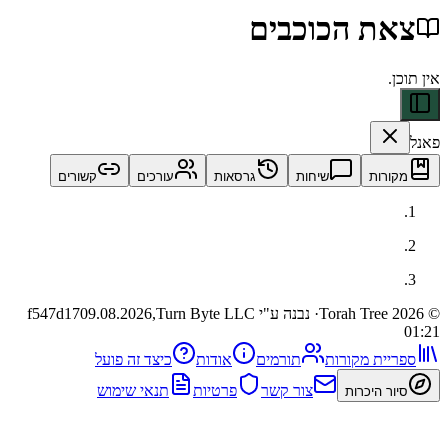
ת הכוכבים
ות
שיחות
גרסאות
עורכים
קשורים
· נבנה ע"י Turn Byte LLC
09.08.2026,
f547d17
ית מקורות
תורמים
אודות
כיצד זה פועל
צור קשר
פרטיות
תנאי שימוש
 היכרות