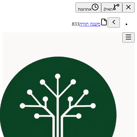
האילן
אחרונות
משנה תורה
833