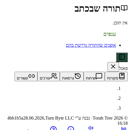
רה שבכתב
פים
פנים שהתורה נדרשת בהם
ות
שיחות
גרסאות
עורכים
קשורים
· נבנה ע"י Turn Byte LLC
28.06.2026,
4bb1b5a