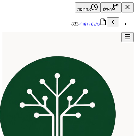
האילן
אחרונות
משנה תורה
833