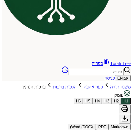
To
ספריה
כניסה
רה
ספר אהבה
הלכות ברכות
ברכות הנהנין
H
6
H
5
H
4
H
3
Word (DOCX)
PDF
Ma