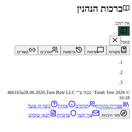
ות הנהנין
ות
שיחות
גרסאות
עורכים
קשורים
· נבנה ע"י Turn Byte LLC
28.06.2026,
4bb1b5a
ית מקורות
תורמים
אודות
כיצד זה פועל
צור קשר
פרטיות
תנאי שימוש
 היכרות