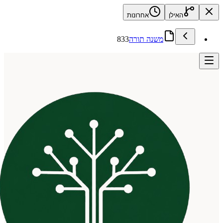
האילן
אחרונות
משנה תורה
833