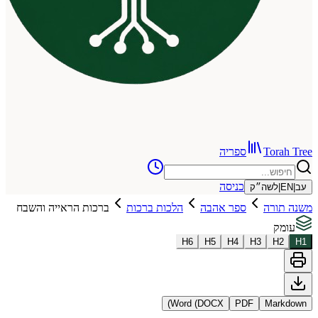
To
ספריה
כניסה
שה״ק
רה
ספר אהבה
הלכות ברכות
ברכות הראייה והשבח
H
6
H
5
H
4
H
3
Word (DOCX)
PDF
Ma