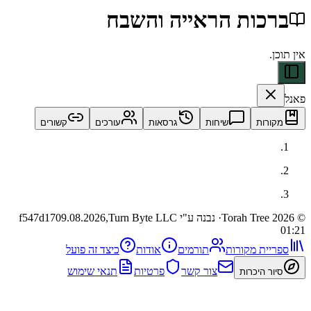
כות הראייה והשבח
ות
שיחות
גרסאות
עורכים
קשורים
· נבנה ע"י Turn Byte LLC
09.08.2026,
f547d17
ית מקורות
תורמים
אודות
כיצד זה פועל
צור קשר
פרטיות
תנאי שימוש
 היכרות