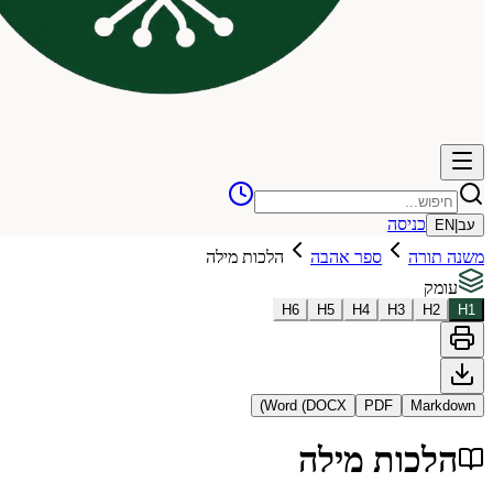
כניסה
עב
|
EN
משנה תורה
ספר אהבה
הלכות מילה
עומק
H
6
H
5
H
4
H
3
H
2
H
1
Word (DOCX)
PDF
Markdown
הלכות מילה