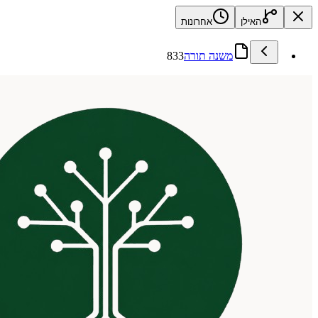
האילן
אחרונות
משנה תורה
833