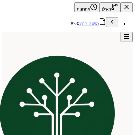
האילן
אחרונות
משנה תורה
833