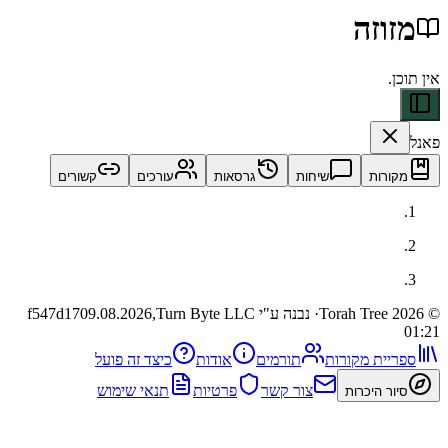
זה
ות
שיחות
גרסאות
עורכים
קשורים
· נבנה ע"י Turn Byte LLC
09.08.2026,
f547d17
ית מקורות
תורמים
אודות
כיצד זה פועל
צור קשר
פרטיות
תנאי שימוש
 היכרות