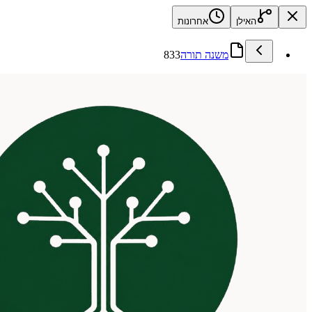
האילן
אחרונות
משנה תורה
833