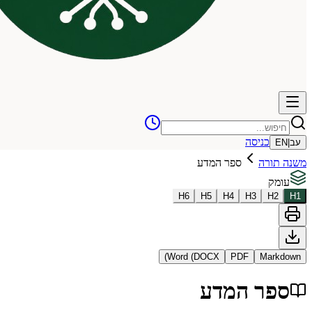
כניסה
עב
|
EN
משנה תורה
ספר המדע
עומק
H
6
H
5
H
4
H
3
H
2
H
1
Word (DOCX)
PDF
Markdown
ספר המדע