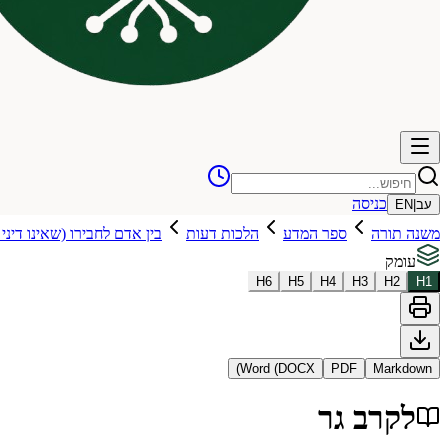
כניסה
עב
|
EN
משנה תורה
ספר המדע
הלכות דעות
בין אדם לחבירו (שאינו דיני
עומק
H
6
H
5
H
4
H
3
H
2
H
1
Word (DOCX)
PDF
Markdown
לקרב גר