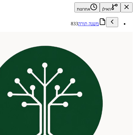
האילן
אחרונות
משנה תורה
833