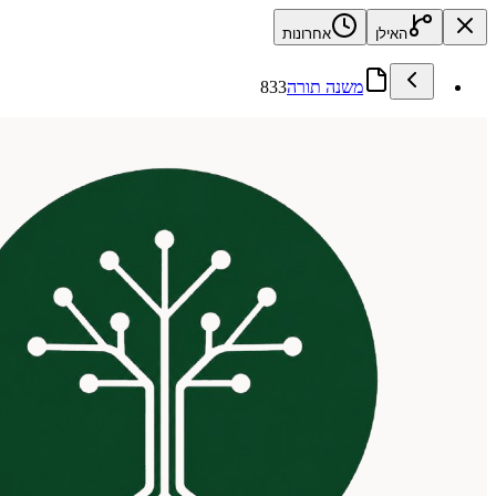
האילן
אחרונות
משנה תורה
833