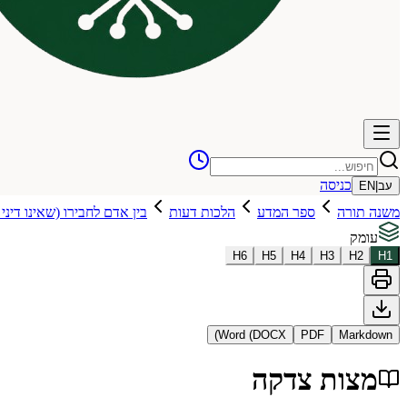
כניסה
עב
|
EN
משנה תורה
ספר המדע
הלכות דעות
בין אדם לחבירו (שאינו דיני
עומק
H
6
H
5
H
4
H
3
H
2
H
1
Word (DOCX)
PDF
Markdown
מצות צדקה