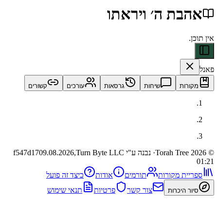
בת ה׳ ויראתו
ות
שיחות
גרסאות
עורכים
קשורים
· נבנה ע"י Turn Byte LLC
09.08.2026,
f547d17
ית מקורות
תורמים
אודות
כיצד זה פועל
צור קשר
פרטיות
תנאי שימוש
 היכרות