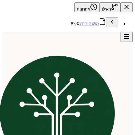
האילן
אחרונות
משנה תורה
833