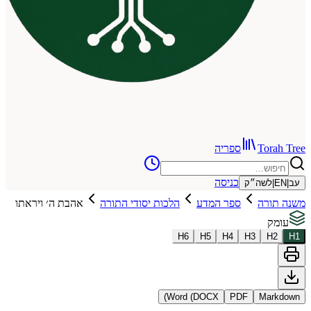
To
ספריה
כניסה
שה״ק
רה
ספר המדע
הלכות יסודי התורה
אהבת ה׳ ויראתו
H
6
H
5
H
4
H
3
Word (DOCX)
PDF
Ma