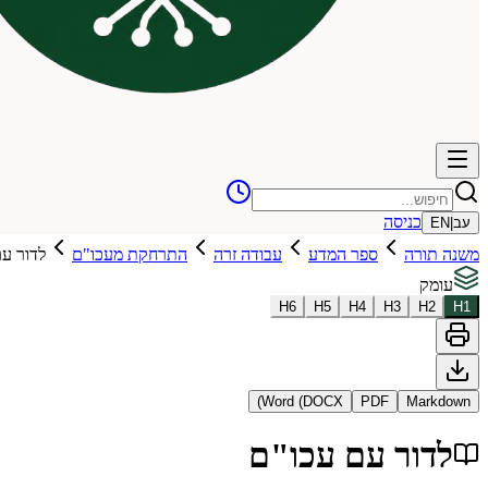
כניסה
עב
|
EN
משנה תורה
ספר המדע
עבודה זרה
התרחקת מעכו"ם
לדור ע
עומק
H
6
H
5
H
4
H
3
H
2
H
1
Word (DOCX)
PDF
Markdown
לדור עם עכו"ם