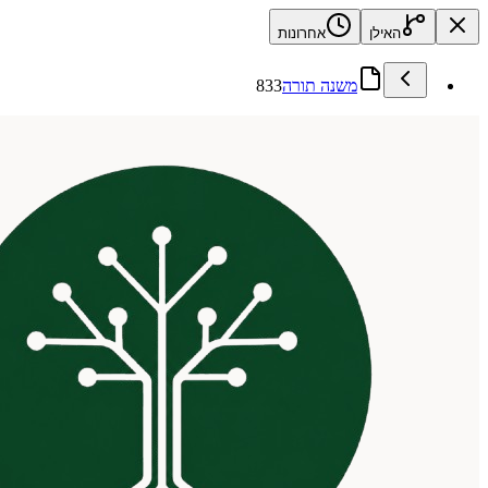
האילן
אחרונות
משנה תורה
833