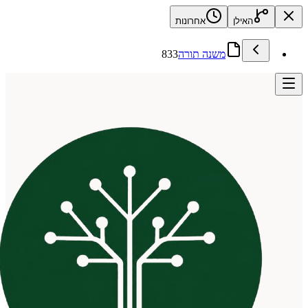
האילן
אחרונות
משנה תורה
833