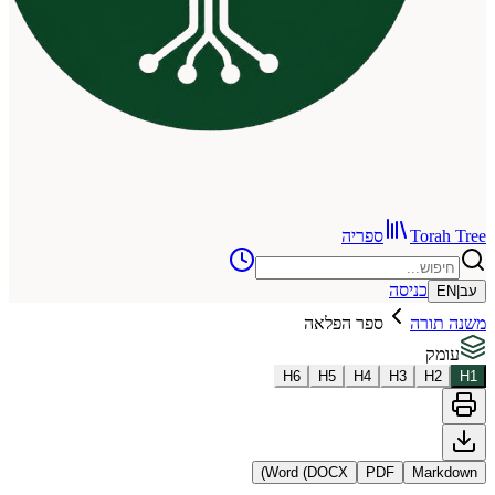
To
ספריה
כניסה
רה
ספר הפלאה
H
6
H
5
H
4
H
3
Word (DOCX)
PDF
Ma