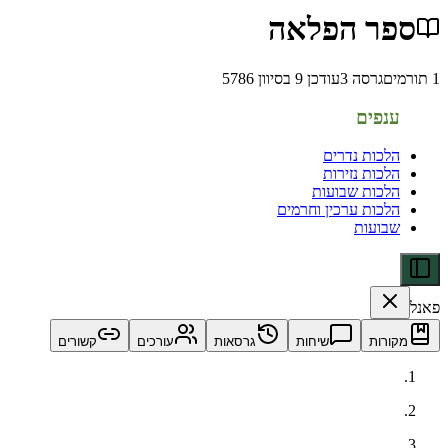
ר הפלאה
גרסה
3
עודכן
9 בסיוון 5786
פים
כות נדרים
כות נזירות
כות שבועות
כות ערכין וחרמים
ועות
ות
שיחות
גרסאות
עורכים
קשורים