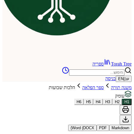
To
ספריה
כניסה
רה
ספר הפלאה
הלכות שבועות
H
6
H
5
H
4
H
3
Word (DOCX)
PDF
Ma