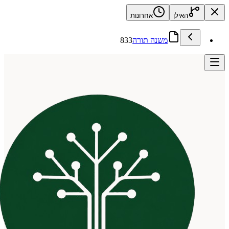
האילן
אחרונות
משנה תורה
833