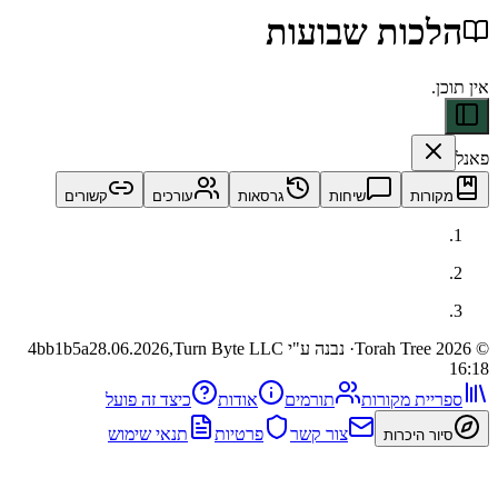
כות שבועות
ות
שיחות
גרסאות
עורכים
קשורים
· נבנה ע"י Turn Byte LLC
28.06.2026,
4bb1b5a
ית מקורות
תורמים
אודות
כיצד זה פועל
צור קשר
פרטיות
תנאי שימוש
 היכרות