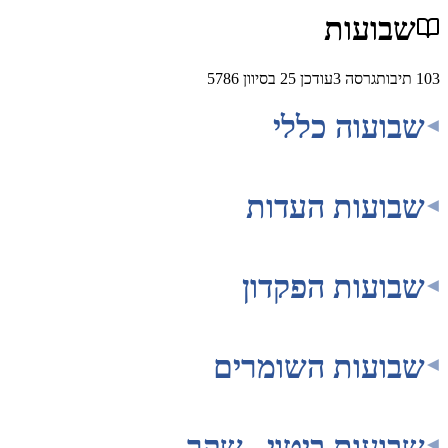
ועות
ת
גרסה
3
עודכן
25 בסיוון 5786
עוה כללי
עות העדות
עות הפקדון
עות השומרים
עות ביטוי –שקר