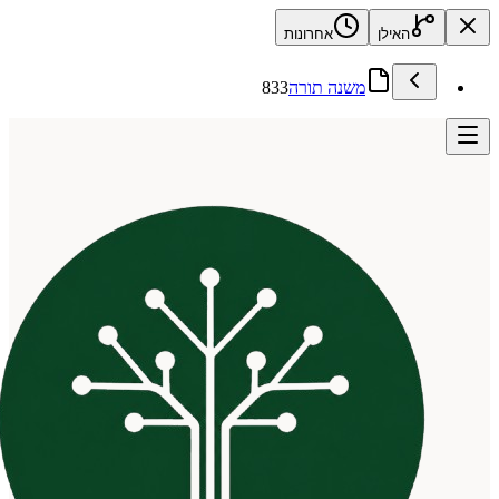
האילן
אחרונות
משנה תורה
833