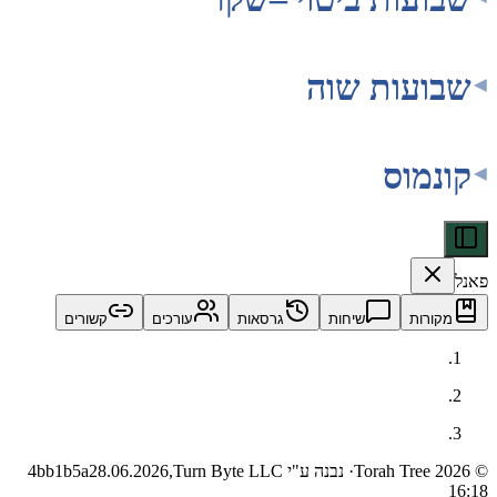
עות שוה
מוס
ות
שיחות
גרסאות
עורכים
קשורים
· נבנה ע"י Turn Byte LLC
28.06.2026,
4bb1b5a