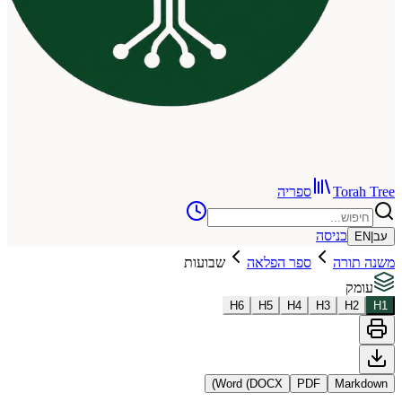
To
ספריה
כניסה
רה
ספר הפלאה
שבועות
H
6
H
5
H
4
H
3
Word (DOCX)
PDF
Ma