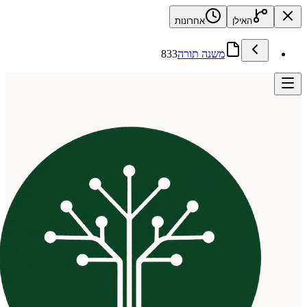
האילן
אחרונות
משנה תורה
833