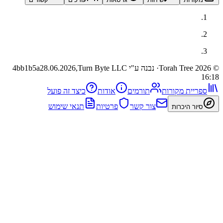
· נבנה ע"י Turn Byte LLC
28.06.2026,
4bb1b5a
ית מקורות
תורמים
אודות
כיצד זה פועל
צור קשר
פרטיות
תנאי שימוש
 היכרות