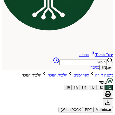
To
ספריה
כניסה
רה
ספר זמנים
הלכות חנוכה
הלכות חנוכה
H
6
H
5
H
4
H
3
Word (DOCX)
PDF
Ma