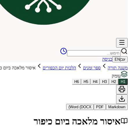
כניסה
עב
|
EN
משנה תורה
ספר זמנים
הלכות יום הכפורים
איסור מלאכה ביום כי
עומק
H
6
H
5
H
4
H
3
H
2
H
1
Word (DOCX)
PDF
Markdown
איסור מלאכה ביום כיפור