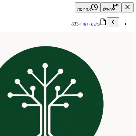
האילן
אחרונות
משנה תורה
833