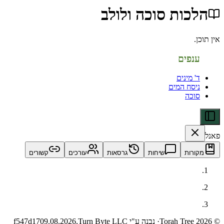
ות סוכה ולולב
פים
מינים
סח המים
כה
ות
שיחות
גרסאות
עורכים
קשורים
· נבנה ע"י Turn Byte LLC
09.08.2026,
f547d17