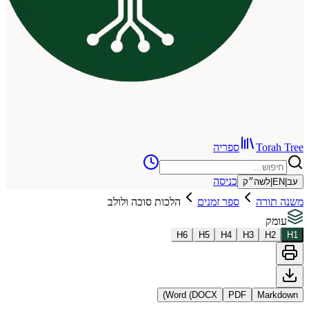
To
ספריה
כניסה
שה״ק
רה
ספר זמנים
הלכות סוכה ולולב
H
6
H
5
H
4
H
3
Word (DOCX)
PDF
Ma