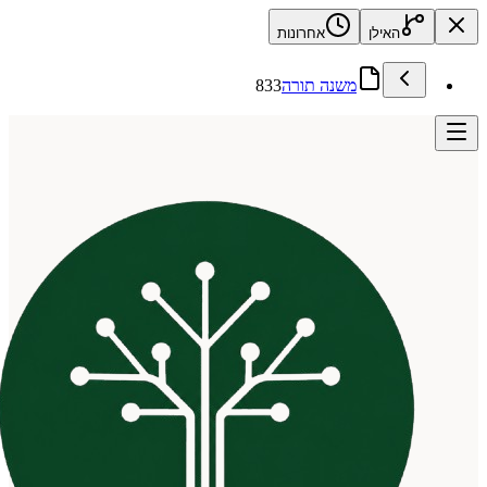
האילן
אחרונות
משנה תורה
833