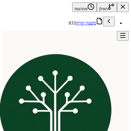
האילן
אחרונות
משנה תורה
833