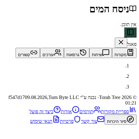
סח המים
ות
שיחות
גרסאות
עורכים
קשורים
· נבנה ע"י Turn Byte LLC
09.08.2026,
f547d17
ית מקורות
תורמים
אודות
כיצד זה פועל
צור קשר
פרטיות
תנאי שימוש
 היכרות