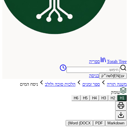
To
ספריה
כניסה
שה״ק
רה
ספר זמנים
הלכות סוכה ולולב
ניסח המים
H
6
H
5
H
4
H
3
Word (DOCX)
PDF
Ma