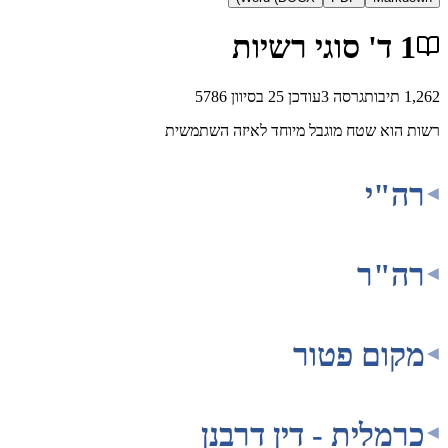
בות
גרסה
3
עודכן
25 בסיוון 5786
 שטח מוגבל מיוחד לאיזה השתמשית
י
ר
ם פטור
ית - דין דרבנן