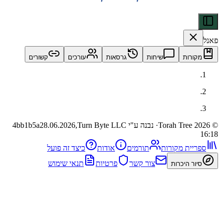
ות
שיחות
גרסאות
עורכים
קשורים
· נבנה ע"י Turn Byte LLC
28.06.2026,
4bb1b5a
ית מקורות
תורמים
אודות
כיצד זה פועל
צור קשר
פרטיות
תנאי שימוש
 היכרות