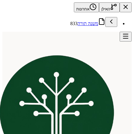
האילן
אחרונות
משנה תורה
833