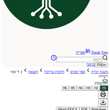
To
ספריה
כניסה
רה
ספר זמנים
הלכות עירובין
הוצאה
1 ד' סוגי
H
6
H
5
H
4
H
3
Word (DOCX)
PDF
Ma