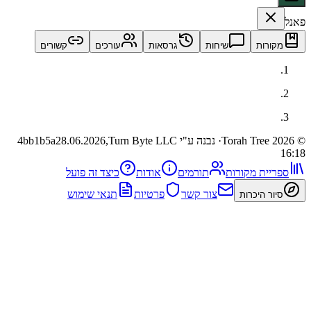
ות
שיחות
גרסאות
עורכים
קשורים
· נבנה ע"י Turn Byte LLC
28.06.2026,
4bb1b5a
ית מקורות
תורמים
אודות
כיצד זה פועל
צור קשר
פרטיות
תנאי שימוש
 היכרות