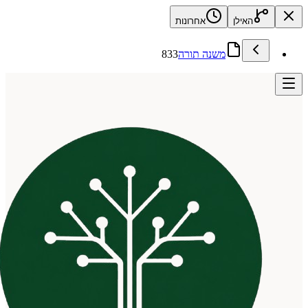
האילן
אחרונות
משנה תורה
833