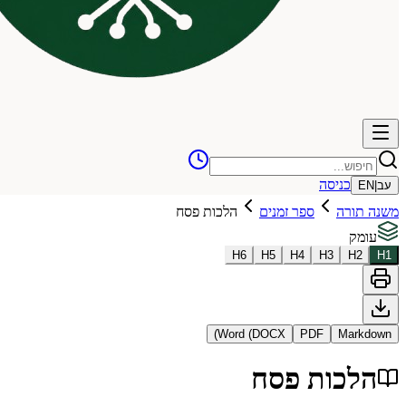
כניסה
עב
|
EN
משנה תורה
ספר זמנים
הלכות פסח
עומק
H
6
H
5
H
4
H
3
H
2
H
1
Word (DOCX)
PDF
Markdown
הלכות פסח