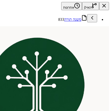
האילן
אחרונות
משנה תורה
833