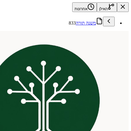
האילן
אחרונות
משנה תורה
833