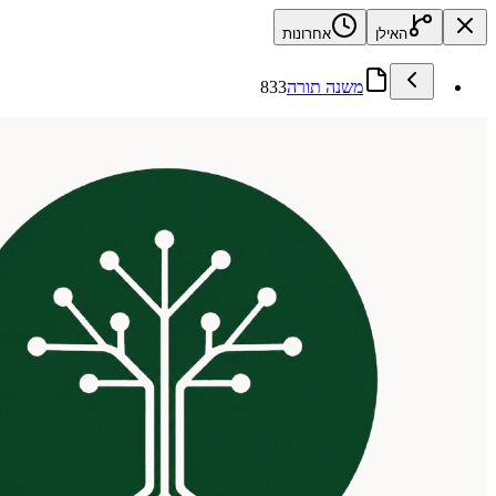
האילן
אחרונות
משנה תורה
833