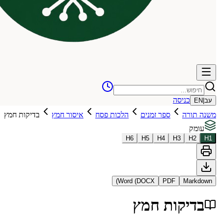
כניסה
עב
|
EN
משנה תורה
ספר זמנים
הלכות פסח
איסור חמץ
בדיקות חמץ
עומק
H
6
H
5
H
4
H
3
H
2
H
1
Word (DOCX)
PDF
Markdown
בדיקות חמץ