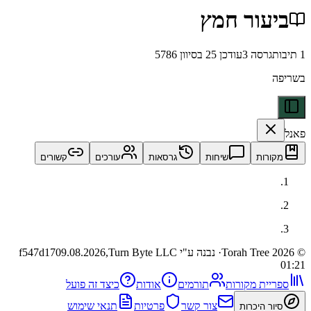
עור חמץ
רסה
3
עודכן
25 בסיוון 5786
ות
שיחות
גרסאות
עורכים
קשורים
· נבנה ע"י Turn Byte LLC
09.08.2026,
f547d17
ית מקורות
תורמים
אודות
כיצד זה פועל
צור קשר
פרטיות
תנאי שימוש
 היכרות