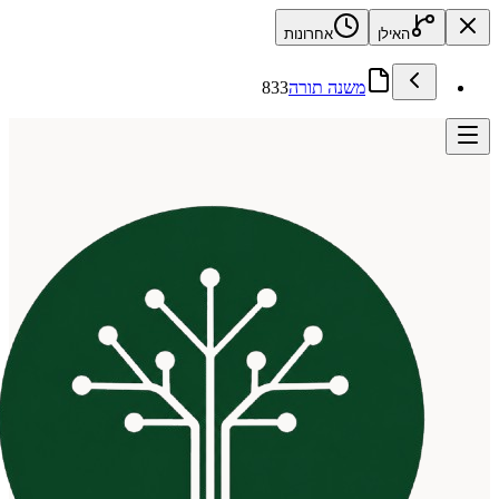
האילן
אחרונות
משנה תורה
833