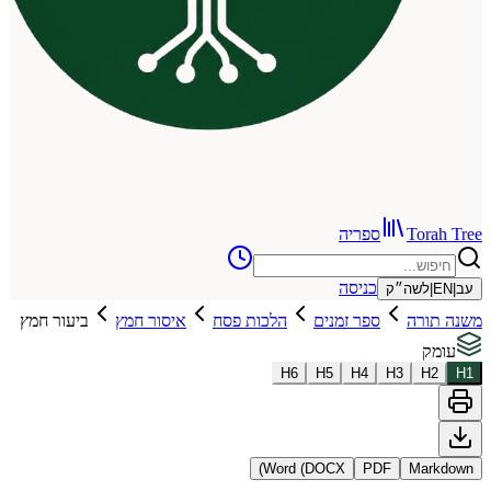
To
ספריה
כניסה
שה״ק
רה
ספר זמנים
הלכות פסח
איסור חמץ
ביעור חמץ
H
6
H
5
H
4
H
3
Word (DOCX)
PDF
Ma