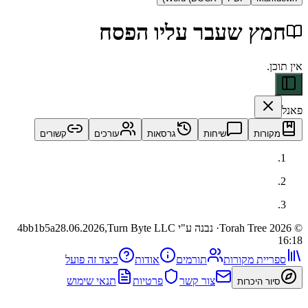
ץ שעבר עליו הפסח
ות
שיחות
גרסאות
עורכים
קשורים
· נבנה ע"י Turn Byte LLC
28.06.2026,
4bb1b5a
ית מקורות
תורמים
אודות
כיצד זה פועל
צור קשר
פרטיות
תנאי שימוש
 היכרות