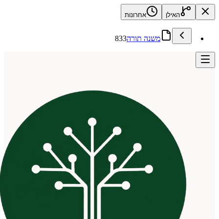
האילן
אחרונות
משנה תורה
833