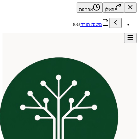
האילן
אחרונות
משנה תורה
833