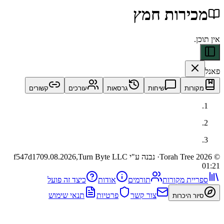
ירות חמץ
ות
שיחות
גרסאות
עורכים
קשורים
· נבנה ע"י Turn Byte LLC
09.08.2026,
f547d17
ית מקורות
תורמים
אודות
כיצד זה פועל
צור קשר
פרטיות
תנאי שימוש
 היכרות