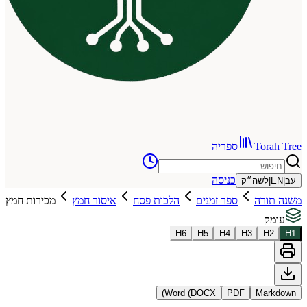
To
ספריה
כניסה
שה״ק
רה
ספר זמנים
הלכות פסח
איסור חמץ
מכירות חמץ
H
6
H
5
H
4
H
3
Word (DOCX)
PDF
Ma