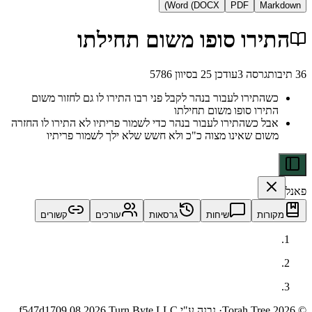
Word (DOCX)
PDF
Ma
רו סופו משום תחילתו
גרסה
3
עודכן
25 בסיוון 5786
התירו לעבור בנהר לקבל פני רבו התירו לו גם לחזור משום
ירו סופו משום תחילתו
ל כשהתירו לעבור בנהר כדי לשמור פריתיו לא התירו לו החזרה
ום שאינו מצוה כ"כ ולא חשש שלא ילך לשמור פריתיו
ות
שיחות
גרסאות
עורכים
קשורים
· נבנה ע"י Turn Byte LLC
09.08.2026,
f547d17