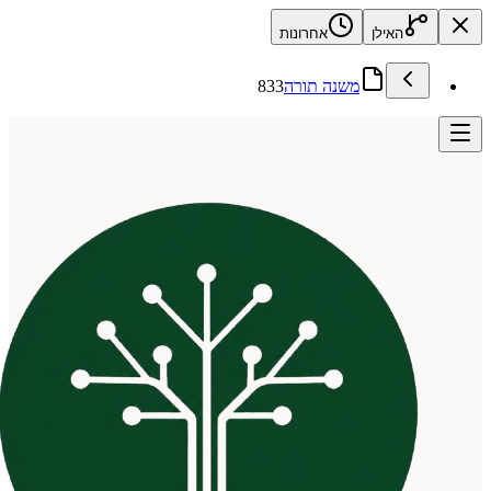
האילן
אחרונות
משנה תורה
833