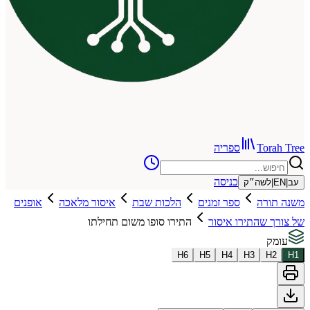
To
ספריה
כניסה
שה״ק
רה
ספר זמנים
הלכות שבת
איסור מלאכה
אופנים
שהתירו איסור
התירו סופו משום תחילתו
H
6
H
5
H
4
H
3