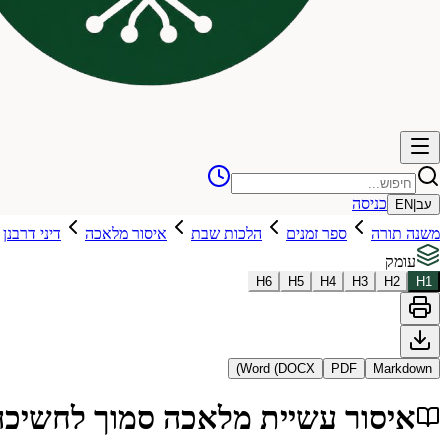
כניסה
עב
|
EN
משנה תורה
ספר זמנים
הלכות שבת
איסור מלאכה
דיני דרבנן
עומק
H
6
H
5
H
4
H
3
H
2
H
1
Word (DOCX)
PDF
Markdown
איסור עשיית מלאכה סמוך לחשיכה