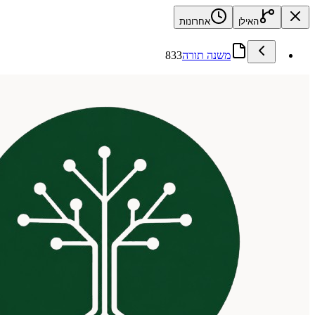
האילן
אחרונות
משנה תורה
833