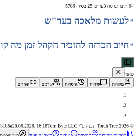
64
תיבות
גרסה
3
עודכן
25 בסיוון 5786
לעשות מלאכה בער"ש
חיוב הכרזה להזכיר הקהל זמן מה 
פאנל
מקורות
שיחות
גרסאות
עורכים
קשורים
©
2026
Torah Tree
· נבנה ע"י Turn Byte LLC
28.06.2026, 16:18
bb1b5a
ספריית מקורות
תורמים
אודות
כיצד זה פועל
סיור היכרות