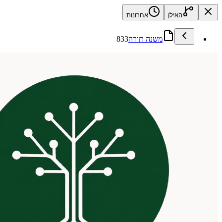
האילן
אחרונות
משנה תורה
833