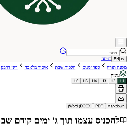
כניסה
עב
|
EN
משנה תורה
ספר זמנים
הלכות שבת
איסור מלאכה
דיני דרבנן
עומק
H
6
H
5
H
4
H
3
H
2
H
1
Word (DOCX)
PDF
Markdown
להכניס עצמו תוך ג' ימים קודם ש