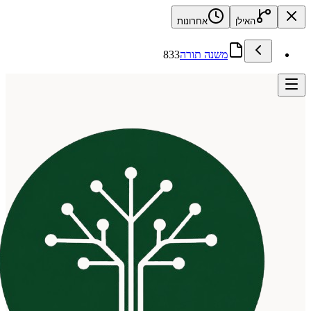
האילן
אחרונות
משנה תורה
833