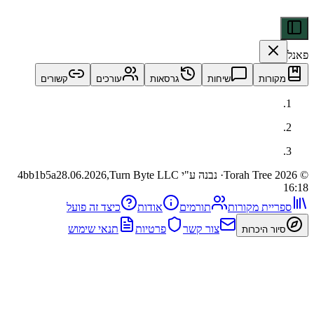
ות
שיחות
גרסאות
עורכים
קשורים
· נבנה ע"י Turn Byte LLC
28.06.2026,
4bb1b5a
ית מקורות
תורמים
אודות
כיצד זה פועל
צור קשר
פרטיות
תנאי שימוש
 היכרות