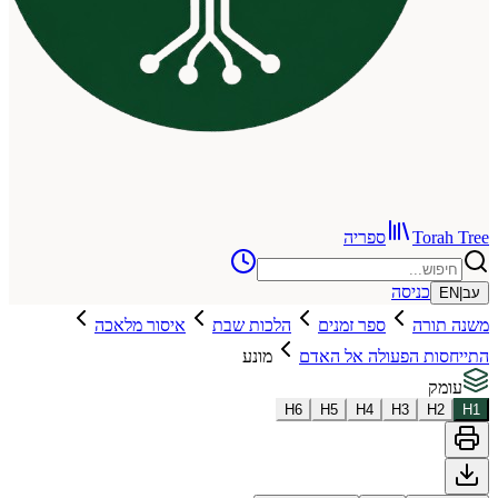
To
ספריה
כניסה
רה
ספר זמנים
הלכות שבת
איסור מלאכה
ת הפעולה אל האדם
מונע
H
6
H
5
H
4
H
3