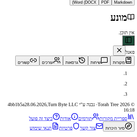
Word (DOCX)
PDF
Ma
ע
ות
שיחות
גרסאות
עורכים
קשורים
· נבנה ע"י Turn Byte LLC
28.06.2026,
4bb1b5a
ית מקורות
תורמים
אודות
כיצד זה פועל
צור קשר
פרטיות
תנאי שימוש
 היכרות