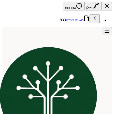
האילן
אחרונות
משנה תורה
833