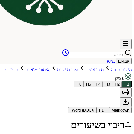
כניסה
עב
|
EN
משנה תורה
ספר זמנים
הלכות שבת
איסור מלאכה
התייחסות 
עומק
H
6
H
5
H
4
H
3
H
2
H
1
Word (DOCX)
PDF
Markdown
ריבוי בשיעורים