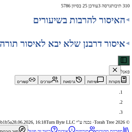
310
תיבות
גרסה
3
עודכן
25 בסיוון 5786
האיסור להרבות בשיעורים
איסור דרבנן שלא יבא לאיסור תורה 
פאנל
מקורות
שיחות
גרסאות
עורכים
קשורים
©
2026
Torah Tree
· נבנה ע"י Turn Byte LLC
28.06.2026, 16:18
bb1b5a
ספריית מקורות
תורמים
אודות
כיצד זה פועל
סיור היכרות