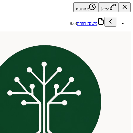
האילן
אחרונות
משנה תורה
833