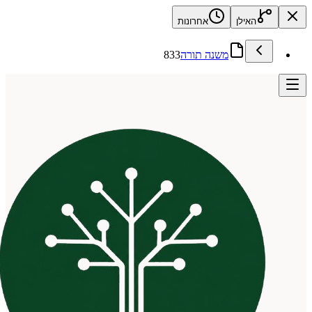
האילן
אחרונות
משנה תורה
833