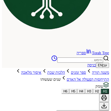
To
ספריה
כניסה
רה
ספר זמנים
הלכות שבת
איסור מלאכה
ת הפעולה אל האדם
שנים שעשוהו
H
6
H
5
H
4
H
3