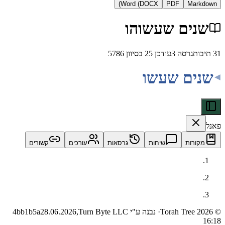
Word (DOCX)
PDF
Ma
ים שעשוהו
גרסה
3
עודכן
25 בסיוון 5786
ם שעשו
ות
שיחות
גרסאות
עורכים
קשורים
· נבנה ע"י Turn Byte LLC
28.06.2026,
4bb1b5a