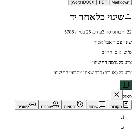
Word (DOCX)
PDF
Ma
וי כלאחר יד
גרסה
3
עודכן
25 בסיוון 5786
ור אבל אסור
"ד /י"ב
מה הוי שינוי
ו רוב) דבר שאינו מתכווין הוי שינוי
ות
שיחות
גרסאות
עורכים
קשורים