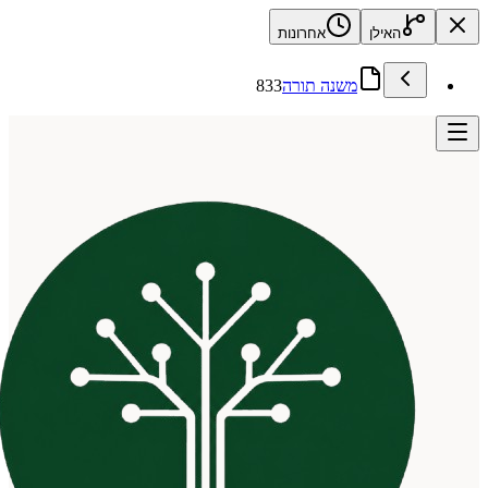
האילן
אחרונות
משנה תורה
833