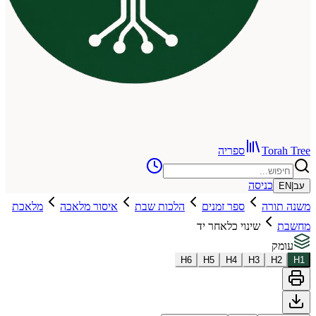
To
ספריה
כניסה
רה
ספר זמנים
הלכות שבת
איסור מלאכה
מלאכת
שינוי כלאחר יד
H
6
H
5
H
4
H
3