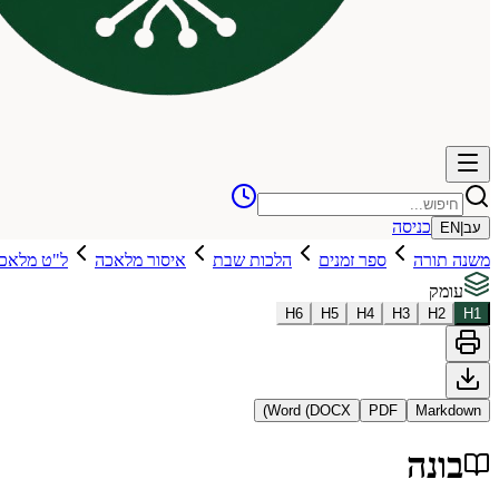
כניסה
עב
|
EN
משנה תורה
ספר זמנים
הלכות שבת
איסור מלאכה
ל"ט מלאכו
עומק
H
6
H
5
H
4
H
3
H
2
H
1
Word (DOCX)
PDF
Markdown
בונה