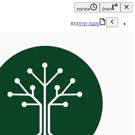
האילן
אחרונות
משנה תורה
833