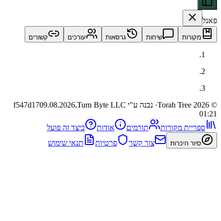
ות
שיחות
גרסאות
עורכים
קשורים
· נבנה ע"י Turn Byte LLC
09.08.2026,
f547d17
ית מקורות
תורמים
אודות
כיצד זה פועל
צור קשר
פרטיות
תנאי שימוש
 היכרות