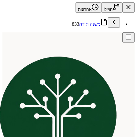
האילן
אחרונות
משנה תורה
833