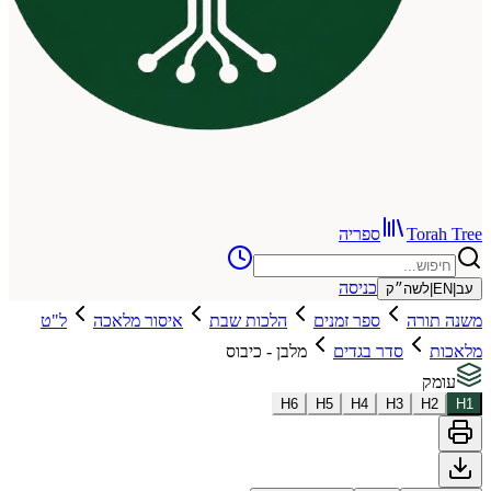
To
ספריה
כניסה
שה״ק
רה
ספר זמנים
הלכות שבת
איסור מלאכה
ל"ט
סדר בגדים
מלבן - כיבוס
H
6
H
5
H
4
H
3