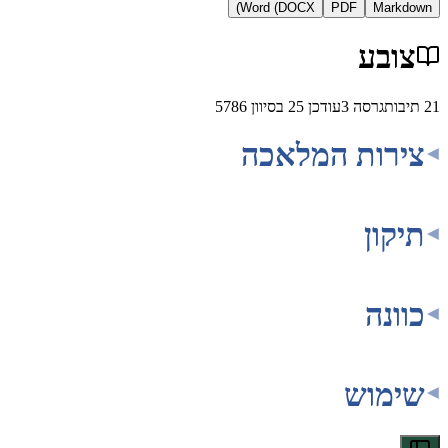
Word (DOCX)
PDF
Ma
בע
גרסה
3
עודכן
25 בסיוון 5786
ות המלאכה
ן
ה
וש