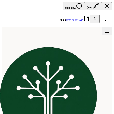
האילן
אחרונות
משנה תורה
833