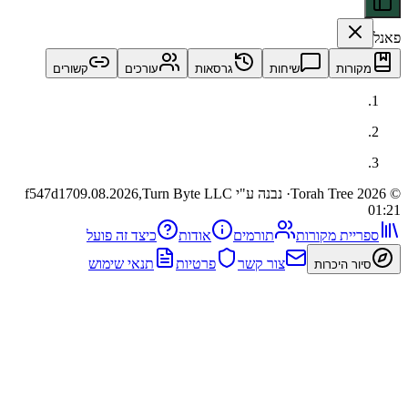
ות
שיחות
גרסאות
עורכים
קשורים
· נבנה ע"י Turn Byte LLC
09.08.2026,
f547d17
ית מקורות
תורמים
אודות
כיצד זה פועל
צור קשר
פרטיות
תנאי שימוש
 היכרות